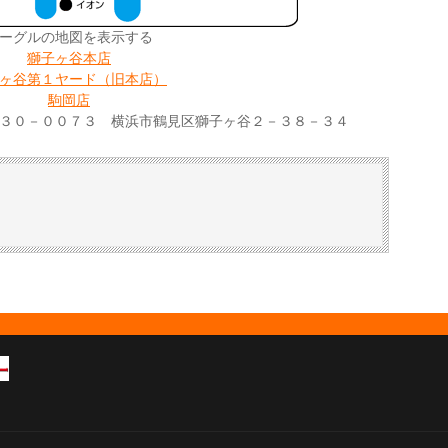
ーグルの地図を表示する
獅子ヶ谷本店
ヶ谷第１ヤード（旧本店）
駒岡店
３０－００７３ 横浜市鶴見区獅子ヶ谷２－３８－３４