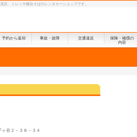
鶴見区、トレッサ横浜そばのレンタカーショップです。
予約から返却
事故・故障
交通違反
保険・補償の
内容
子ヶ谷２－３８－３４