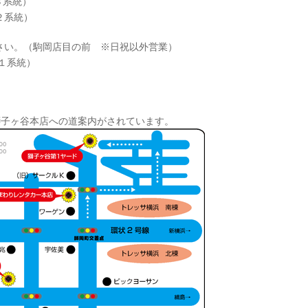
３系統）
２系統）
さい。（駒岡店目の前 ※日祝以外営業）
１系統）
獅子ヶ谷本店への道案内がされています。