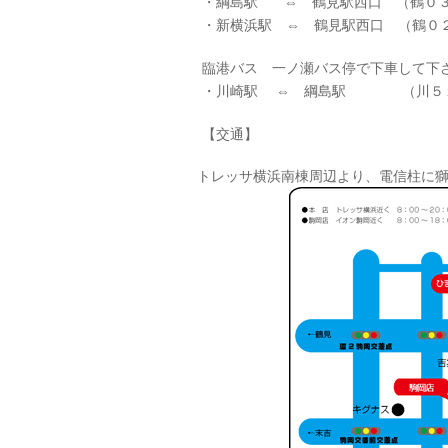
・綱島駅 ⇔ 鶴見駅西口 （鶴０
・新横浜駅 ⇔ 鶴見駅西口 （鶴０
臨港バス 一ノ瀬バス停で下車して下
・川崎駅 ⇔ 綱島駅 （川５
【交通】
トレッサ横浜南棟周辺より、電信柱に